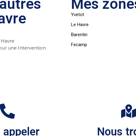
autres
Mes zones
avre
Yvetot
Le Havre
Barentin
u Havre
Fecamp
our une Intervention
 appeler
Nous tr