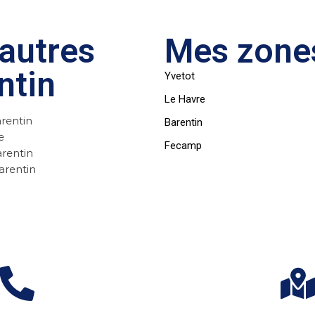
autres
Mes zones
ntin
Yvetot
Le Havre
rentin
Barentin
e
Fecamp
arentin
arentin