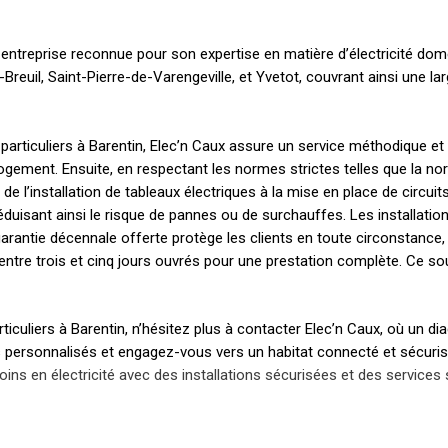
ne entreprise reconnue pour son expertise en matière d’électricité dom
reuil, Saint-Pierre-de-Varengeville, et Yvetot, couvrant ainsi une la
our particuliers à Barentin, Elec’n Caux assure un service méthodique 
ogement. Ensuite, en respectant les normes strictes telles que la n
, de l’installation de tableaux électriques à la mise en place de cir
uisant ainsi le risque de pannes ou de surchauffes. Les installation
arantie décennale offerte protège les clients en toute circonstance, 
tre trois et cinq jours ouvrés pour une prestation complète. Ce souci
articuliers à Barentin, n’hésitez plus à contacter Elec’n Caux, où un d
ils personnalisés et engagez-vous vers un habitat connecté et sécuris
ins en électricité avec des installations sécurisées et des services