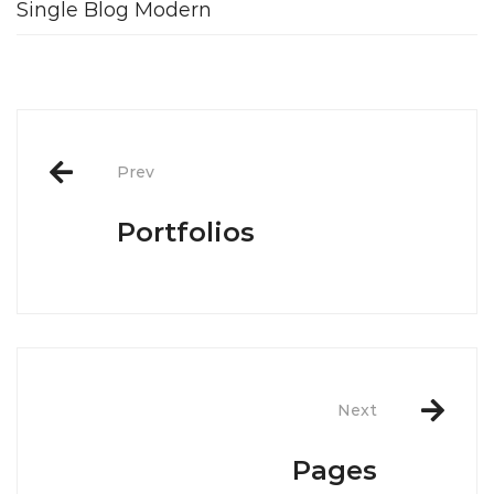
Single Blog Modern
Post
Prev
navigation
Portfolios
Next
Pages